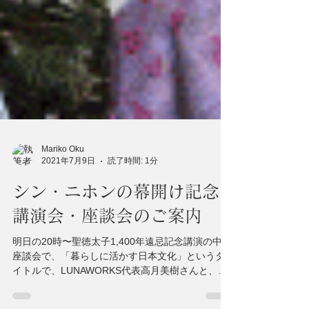
Mariko Oku
2021年7月9日
読了時間: 1分
シン・ニホンの幕開け記念
講演会・座談会のご案内
明日の20時〜聖徳太子1,400年遠忌記念講演の中の
座談会で、「暮らしに活かす日本文化」というタ
イトルで、LUNAWORKS代表高月美樹さんと、美
の國雪月花代表小管貴子さんと共にお話をさせて