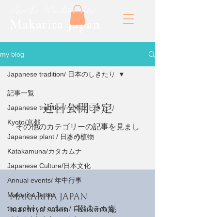
​Mariko Kishin Oku
​Makarita Japan
my blog
Japanese tradition/ 日本のしきたり
記事一覧
近日公開予定
Japanese tradition/ 日本のしきたり
Kyoto/京都
その他のカテゴリーの記事を見まし
Japanese plant / 日本の植物
ょう。
Katakamuna/カタカムナ
Japanese Culture/日本文化
Annual events/ 年中行事
Makarita Japan
Makarita Japan
machiya salon Kokoro庵
the power of nature / 自然のチカラ